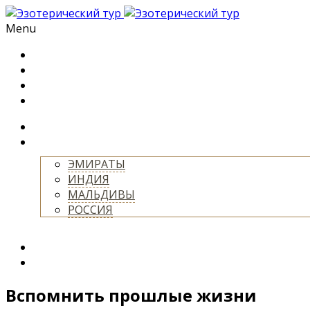
Menu
ГЛАВНАЯ
О НАС
БЛОГ
МАГАЗИН
ТУРЫ
СТРАНЫ
ЭМИРАТЫ
ИНДИЯ
МАЛЬДИВЫ
РОССИЯ
+
УСЛУГИ
КОНТАКТЫ
Вспомнить прошлые жизни