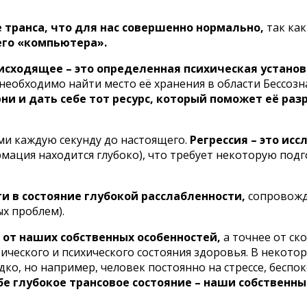
е транса, что для нас совершенно нормально,
так как
его «компьютера».
исходящее – это определенная психическая установ
еобходимо найти место её хранения в области Бессозн
ни и дать себе тот ресурс, который поможет её раз
ами каждую секунду до настоящего.
Регрессия – это ис
рмация находится глубоко), что требует некоторую под
ти в состояние глубокой расслабленности,
сопровожда
х проблем).
 от наших собственных особенностей,
а точнее от ск
изического и психического состояния здоровья. В некот
ко, но например, человек постоянно на стрессе, беспок
бе глубокое трансовое состояние – наши собственн