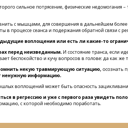
торого сильное потрясение, физические недомогания – 
авнить с мышцами, для совершения в дальнейшем более
 в процессе сеанса и подержания обратной связи с рег
едыдущие воплощения или есть ли какие-то ограни
рах перед неизведанным.
И состояние транса, если ид
вает беспокойство и кучу вопросов в голове: да как же
вспомнить некую травмирующую ситуацию,
осознать п
т ненужную информацию.
ошлых воплощений может быть опасность зацикливани
ься в регрессию и уже с первого раза увидеть по
рмацию, с которой необходимо поработать.