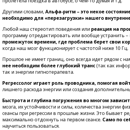
пролетела поездка в автобусе, о чем-то думая и т.д.
Другими словами,
Альфа-ритм – это некое состояни
необходимо для «перезагрузки» нашего внутренн
Любой наш стереотип поведения или
реакция на про
программу отредактировать или вообще устранить – н
промежуток времени, где проблема берет свои кор
когда наш мозг функционирует с частотой ниже 10 Гц.
Прошлое не имеет границ, оно всегда идет рядом с н
нее необходим более глубокий транс
(так как инфо
так и энергии гипнотерапевта.
Регрессолог играет роль проводника, помогая вой
лишнего расхода энергии или создания дополнительны
Быстрота и глубина погружения во многом зависит
мозга, их устойчивости и силы, количества энергии ф
сеансы при регрессии в прошлые жизни. Это бывает ред
максимально отдохнуть на первом сеансе.
Само по се
научиться пользоваться.