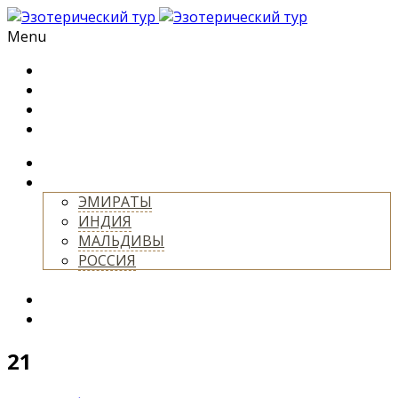
Menu
ГЛАВНАЯ
О НАС
БЛОГ
МАГАЗИН
ТУРЫ
СТРАНЫ
ЭМИРАТЫ
ИНДИЯ
МАЛЬДИВЫ
РОССИЯ
+
УСЛУГИ
КОНТАКТЫ
21